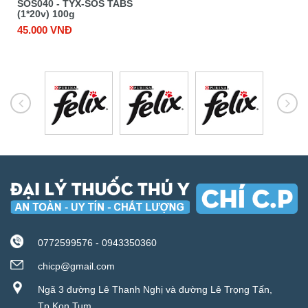
SOS040 - TYX-SOS TABS
(1*20v) 100g
45.000 VNĐ
0772599576 - 0943350360
chicp@gmail.com
Ngã 3 đường Lê Thanh Nghị và đường Lê Trọng Tấn,
Tp.Kon Tum