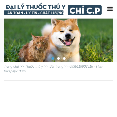
Trang chủ
>>
Thuốc thú y
>>
Sát trùng
>>
8935119902315 - Han-
toxspay-100ml