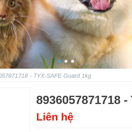
057871718 - TYX-SAFE Guard 1kg
8936057871718 -
Liên hệ