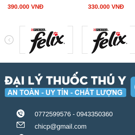
390.000 VNĐ
330.000 VNĐ
0772599576 - 0943350360
chicp@gmail.com