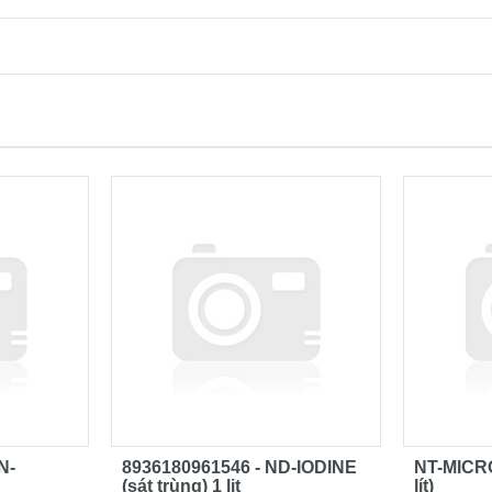
N-
8936180961546 - ND-IODINE
NT-MICRO
(sát trùng) 1 lit
lít)