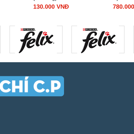
130.000 VNĐ
780.00